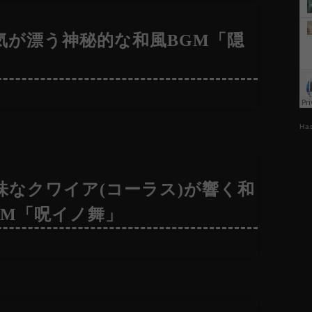
気が漂う神秘的な和風BGM「隠
Ha
味なクワイア(コーラス)が響く和
GM「呪イノ舞」