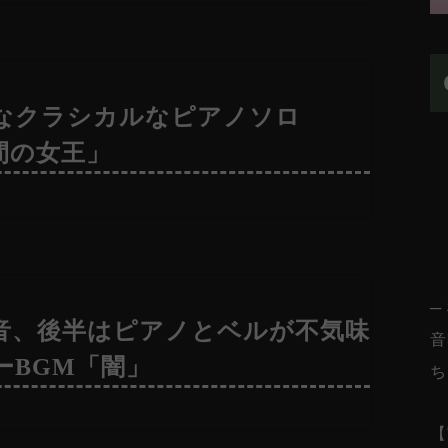
なクラシカルなピアノソロ
間の女王」
─
音、後半はピアノとベルが不気味
音
ーBGM「闇」
ち
【