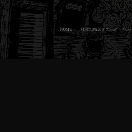
コ
ン
HOME
利用規約(必ずご一読下さい)
テ
ン
ツ
へ
ス
キ
ッ
プ