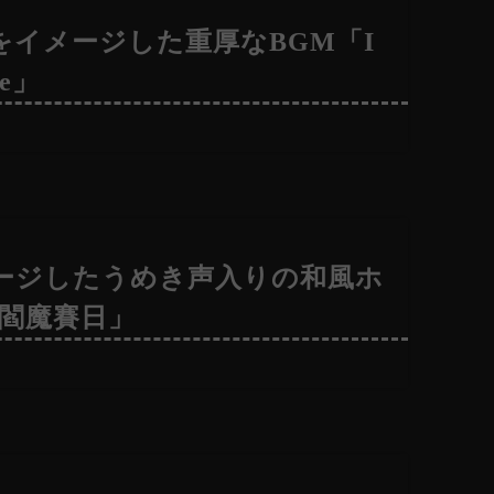
をイメージした重厚なBGM「I
ve」
ージしたうめき声入りの和風ホ
「閻魔賽日」