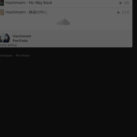
shimami
·
Portfolio