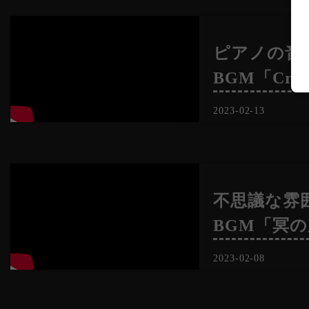
ピアノの音
BGM「Creep
2023-02-13
不思議な雰
BGM「冥
2023-02-08