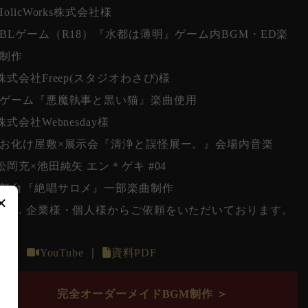
HolicWorks株式会社様
Lゲーム（R18）『水都は薄明』ゲーム内BGM・ED楽
制作
株式会社Freep(スタジオわさび)様
ゲーム『悪魔執事と黒い猫』楽曲使用
株式会社Webnesday様
化け屋敷×展示会『清浄と誤怪展ー。』会場内音楽
松岡充×池田純矢 エン＊ゲキ #04
舞台『絶唱サロメ』一部楽曲制作
×
ど… 企業様・個人様からご依頼をいただいております。
X
｜
YouTube
｜
資料PDF
完全オーダーメイドBGM制作 ＞