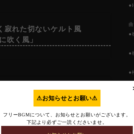
●
B
曲
く寂れた切ないケルト風
●
末に吹く風」
●
お
●
な
のみの怪しく不気味なミステリ
⚠︎お知らせとお願い⚠︎
「秘密の晩餐会」
フリーBGMについて、お知らせとお願いがございます。
下記より必ずご一読くださいませ。