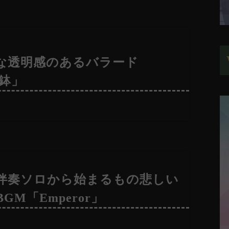
な透明感のあるバラード
魚鉢」
伴奏ソロから始まるもの悲しい
GM「Emperor」