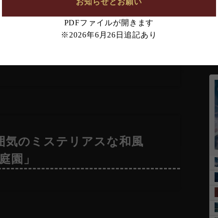
お知らせとお願い
PDFファイルが開きます
※2026年6月26日追記あり
が不安を煽る緊迫したホラー
ing shadow」
囲気のミステリアスな和風
の庭園」