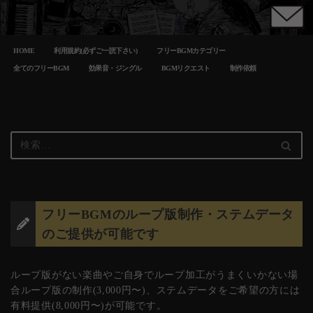
コ
HOME
利用規約(必ずご一読下さい)
フリーBGMカテゴリー
ン
テ
全てのフリーBGM
効果音・ジングル
BGMリクエスト
制作依頼
ン
ツ
へ
ス
キ
ッ
プ
フリーBGMのループ版制作・ステムデータ
のご提供が可能です
ループ版がない楽曲やご自身でループ加工がうまくいかない場
合ループ版の制作(3,000円〜)、ステムデータをご希望の方には
有料提供(8,000円〜)が可能です。