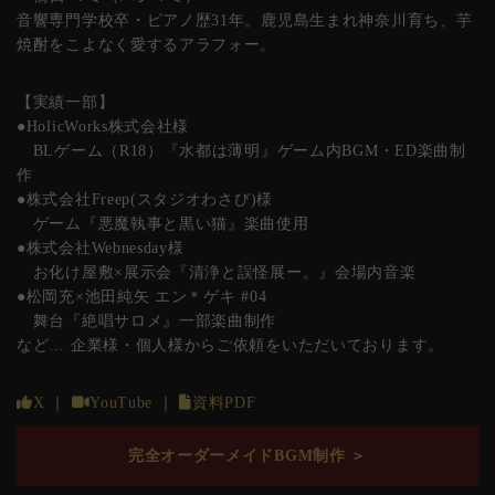
音響専門学校卒・ピアノ歴31年。鹿児島生まれ神奈川育ち、芋
焼酎をこよなく愛するアラフォー。
【実績一部】
●HolicWorks株式会社様
BLゲーム（R18）『水都は薄明』ゲーム内BGM・ED楽曲制
作
●株式会社Freep(スタジオわさび)様
ゲーム『悪魔執事と黒い猫』楽曲使用
●株式会社Webnesday様
お化け屋敷×展示会『清浄と誤怪展ー。』会場内音楽
●松岡充×池田純矢 エン＊ゲキ #04
舞台『絶唱サロメ』一部楽曲制作
など… 企業様・個人様からご依頼をいただいております。
X
｜
YouTube
｜
資料PDF
完全オーダーメイドBGM制作 ＞