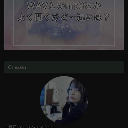
Creator
─ 橋口 マミ（ハシマミ）─