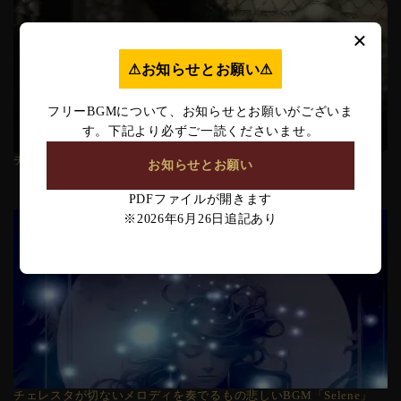
×
⚠︎お知らせとお願い⚠︎
フリーBGMについて、お知らせとお願いがございま
す。下記より必ずご一読くださいませ。
チェレスタのみの暗く寂しいミステリアスなBGM「秘密」
お知らせとお願い
PDFファイルが開きます
※2026年6月26日追記あり
チェレスタが切ないメロディを奏でるもの悲しいBGM「Selene」