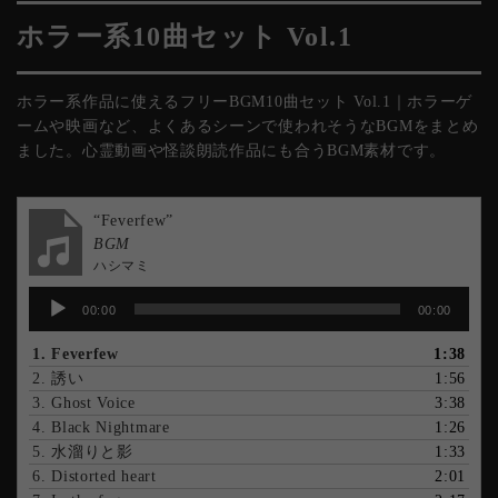
ホラー系10曲セット Vol.1
ホラー系作品に使えるフリーBGM10曲セット Vol.1｜ホラーゲ
ームや映画など、よくあるシーンで使われそうなBGMをまとめ
ました。心霊動画や怪談朗読作品にも合うBGM素材です。
“Feverfew”
BGM
ハシマミ
音
00:00
00:00
声
プ
1.
Feverfew
1:38
レ
2.
誘い
1:56
ー
3.
Ghost Voice
3:38
ヤ
4.
Black Nightmare
1:26
ー
5.
水溜りと影
1:33
6.
Distorted heart
2:01