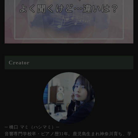
Creator
─ 橋口 マミ（ハシマミ）─
音響専門学校卒・ピアノ歴31年。鹿児島生まれ神奈川育ち、芋