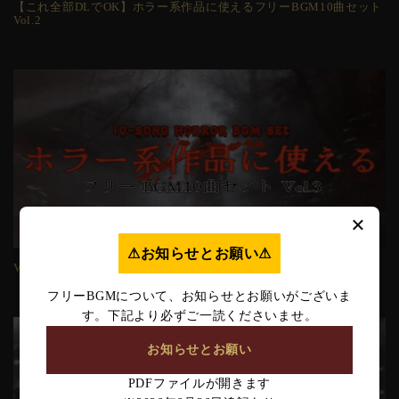
【これ全部DLでOK】ホラー系作品に使えるフリーBGM10曲セット
Vol.2
×
⚠︎お知らせとお願い⚠︎
【これ全部DLでOK】ホラー系作品に使えるフリーBGM10曲セット
Vol.3
フリーBGMについて、お知らせとお願いがございま
す。下記より必ずご一読くださいませ。
お知らせとお願い
PDFファイルが開きます