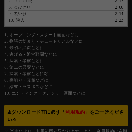
7.
In the fog
2:17
8.
ゆびきり
2:00
9.
黒い影
2:14
10.
隣人
2:23
1, オープニング・スタート画面などに
2, 物語の始まり・チュートリアルなどに
3, 最初の異変などに
4, 逃げる・通常戦闘などに
5, 探索・考察などに
6, 第二の異変などに
7, 探索・考察などに②
8, 裏切り・真相などに
9, 結末・ラスボスなどに
10, エンディング・クレジット画面などに
⚠︎ダウンロード前に必ず「
利用規約
」をご一読くださ
い⚠︎
※ 楽曲により、利用範囲が異なります。また、利用規約は定期