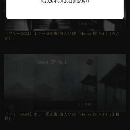
※2026年6月26日追記あり
【フリーBGM】ホラー系楽曲5曲入りEP「Horror EP Vol.2［みさ
き］」
【フリーBGM】ホラー系楽曲5曲入りEP「Horror EP Vol.1［朱目
村］」