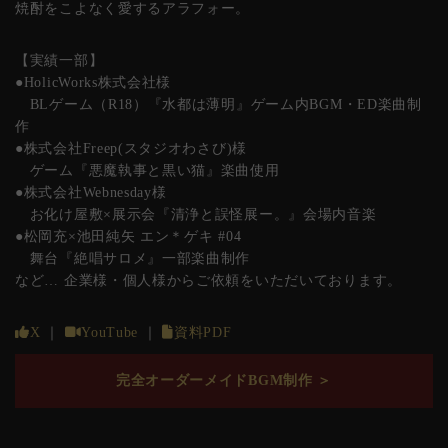
焼酎をこよなく愛するアラフォー。
【実績一部】
●HolicWorks株式会社様
BLゲーム（R18）『水都は薄明』ゲーム内BGM・ED楽曲制
作
●株式会社Freep(スタジオわさび)様
ゲーム『悪魔執事と黒い猫』楽曲使用
●株式会社Webnesday様
お化け屋敷×展示会『清浄と誤怪展ー。』会場内音楽
●松岡充×池田純矢 エン＊ゲキ #04
舞台『絶唱サロメ』一部楽曲制作
など… 企業様・個人様からご依頼をいただいております。
X
｜
YouTube
｜
資料PDF
完全オーダーメイドBGM制作 ＞