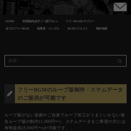
コ
HOME
利用規約(必ずご一読下さい)
フリーBGMカテゴリー
ン
テ
全てのフリーBGM
効果音・ジングル
BGMリクエスト
制作依頼
ン
ツ
へ
ス
キ
ッ
プ
フリーBGMのループ版制作・ステムデータ
のご提供が可能です
ループ版がない楽曲やご自身でループ加工がうまくいかない場
合ループ版の制作(3,000円〜)、ステムデータをご希望の方には
有料提供(8,000円〜)が可能です。