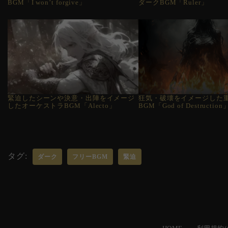
BGM「I won’t forgive」
ダークBGM「Ruler」
緊迫したシーンや決意・出陣をイメージ
狂気・破壊をイメージした
したオーケストラBGM「Alecto」
BGM「God of Destruction
タグ:
ダーク
フリーBGM
緊迫