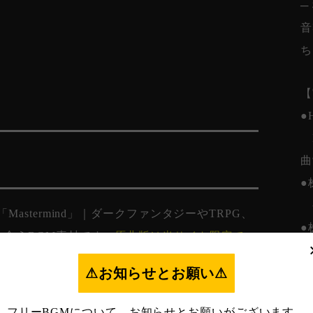
─
音
ち
【
●
B
」
曲
●
stermind」｜ダークファンタジーやTRPG、
●
合うBGM素材です。
原曲版は当サイト限定で
お
⚠︎お知らせとお願い⚠︎
●
読ください⚠︎
フリーBGMについて、お知らせとお願いがございます。