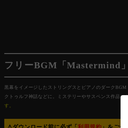
フリーBGM「Mastermind
黒幕をイメージしたストリングスとピアノのダークBGM「Ma
クトゥルフ神話などに。ミステリーやサスペンス作品にも
す。
⚠︎ダウンロード前に必ず「
利用規約
」をご一