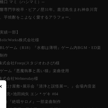
 橋口 マミ（ハシマミ）─
響専門学校卒・ピアノ歴31年。鹿児島生まれ神奈川育
、芋焼酎をこよなく愛するアラフォー。
実績一部】
HolicWorks株式会社様
Lゲーム（R18）『水都は薄明』ゲーム内BGM・ED楽
制作
株式会社Freep(スタジオわさび)様
ゲーム『悪魔執事と黒い猫』楽曲使用
株式会社Webnesday様
×
化け屋敷×展示会『清浄と誤怪展ー。』会場内音楽
松岡充×池田純矢 エン＊ゲキ #04
舞台『絶唱サロメ』一部楽曲制作