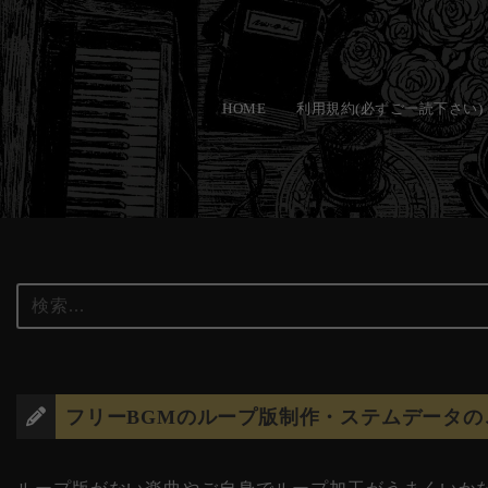
コ
ン
HOME
利用規約(必ずご一読下さい)
テ
ン
ツ
へ
ス
キ
ッ
プ
フリーBGMのループ版制作・ステムデータの