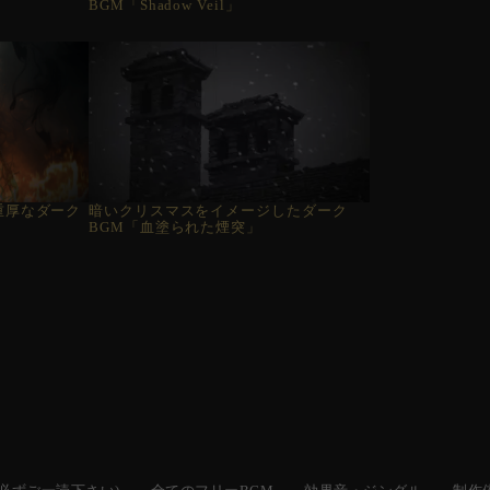
BGM「Shadow Veil」
重厚なダーク
暗いクリスマスをイメージしたダーク
」
BGM「血塗られた煙突」