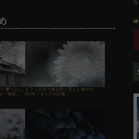
な
め
】暗く鬱々とし
ピアノのみで綴る暗く悲しい静かな
M「惨憺」
BGM「ダリアの記憶」