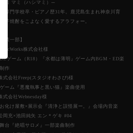
 橋口 マミ（ハシマミ）─
響専門学校卒・ピアノ歴31年。鹿児島生まれ神奈川育
、芋焼酎をこよなく愛するアラフォー。
実績一部】
HolicWorks株式会社様
Lゲーム（R18）『水都は薄明』ゲーム内BGM・ED楽
制作
株式会社Freep(スタジオわさび)様
ゲーム『悪魔執事と黒い猫』楽曲使用
株式会社Webnesday様
化け屋敷×展示会『清浄と誤怪展ー。』会場内音楽
松岡充×池田純矢 エン＊ゲキ #04
舞台『絶唱サロメ』一部楽曲制作