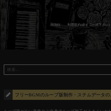
コ
ン
HOME
利用規約(必ずご一読下さい)
テ
ン
ツ
へ
ス
キ
ッ
プ
フリーBGMのループ版制作・ステムデータの