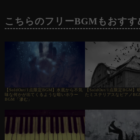
こちらのフリーBGMもおすす
【SoldOut/1点限定BGM】水底から不気
【SoldOut/1点限定BGM
味な何かが出てくるような暗いホラー
たミステリアスなピアノBG
BGM「滲む」