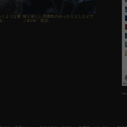
いくような重
暗く寂しい雰囲気のゆったりとしたピア
る」
ノBGM「荒涼」
Ha