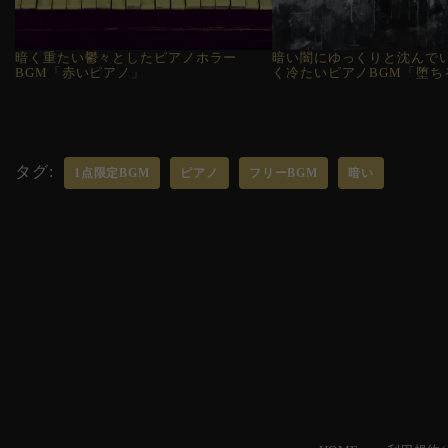
暗く重たい鬱々としたピアノホラー
暗い闇にゆっくりと沈んで
BGM「赤いピアノ」
く冷たいピアノBGM「堕ち
タグ:
1点限定BGM
ピアノ
フリーBGM
暗い