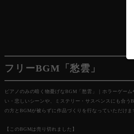
フリーBGM「愁雲」
ピアノのみの暗く物憂げなBGM「愁雲」｜ホラーゲー
い・悲しいシーンや、ミステリー・サスペンスにも合う
の方とBGMが被らずに作品づくりを行なっていただけま
【このBGMは売り切れました】