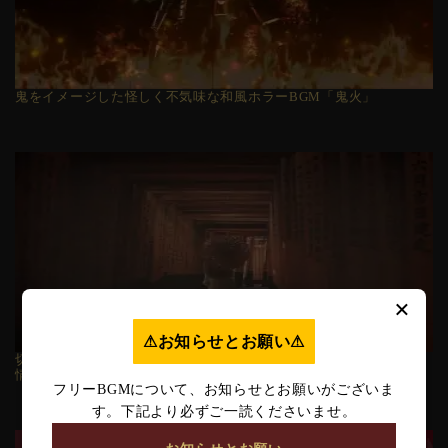
鬼をイメージした怪しく不気味な和風ホラーBGM「鬼火」
×
⚠︎お知らせとお願い⚠︎
切なくもどこか怪しげなピアノと三味線の和風バラードBGM「慕
情」
フリーBGMについて、お知らせとお願いがございま
す。下記より必ずご一読くださいませ。