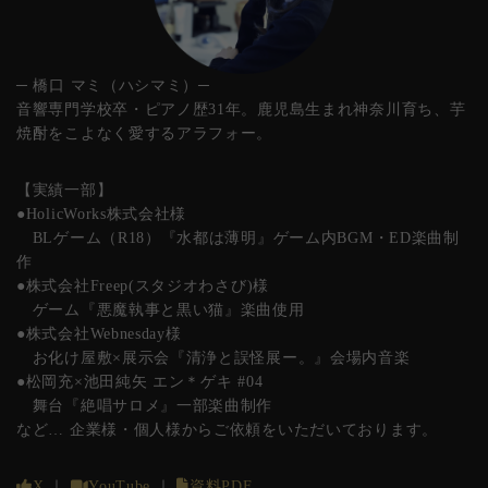
─ 橋口 マミ（ハシマミ）─
音響専門学校卒・ピアノ歴31年。鹿児島生まれ神奈川育ち、芋
焼酎をこよなく愛するアラフォー。
【実績一部】
●HolicWorks株式会社様
BLゲーム（R18）『水都は薄明』ゲーム内BGM・ED楽曲制
作
●株式会社Freep(スタジオわさび)様
ゲーム『悪魔執事と黒い猫』楽曲使用
●株式会社Webnesday様
お化け屋敷×展示会『清浄と誤怪展ー。』会場内音楽
●松岡充×池田純矢 エン＊ゲキ #04
舞台『絶唱サロメ』一部楽曲制作
など… 企業様・個人様からご依頼をいただいております。
X
｜
YouTube
｜
資料PDF