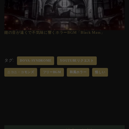
鐘の音が遠くで不気味に響くホラーBGM「Black Mass」
タグ:
DOVA-SYNDROME
YOUTUBEリクエスト
ニコニ・コモンズ
フリーBGM
和風ホラー
怪しい