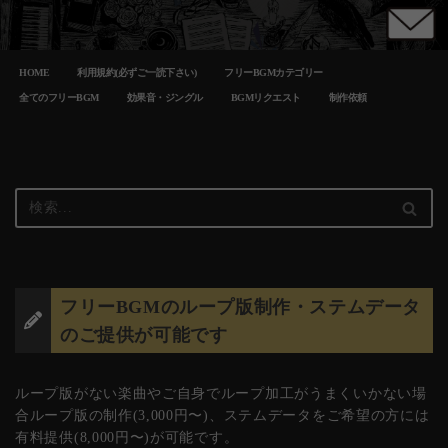
コ
HOME
利用規約(必ずご一読下さい)
フリーBGMカテゴリー
ン
テ
全てのフリーBGM
効果音・ジングル
BGMリクエスト
制作依頼
ン
ツ
へ
ス
キ
ッ
プ
フリーBGMのループ版制作・ステムデータ
のご提供が可能です
ループ版がない楽曲やご自身でループ加工がうまくいかない場
合ループ版の制作(3,000円〜)、ステムデータをご希望の方には
有料提供(8,000円〜)が可能です。