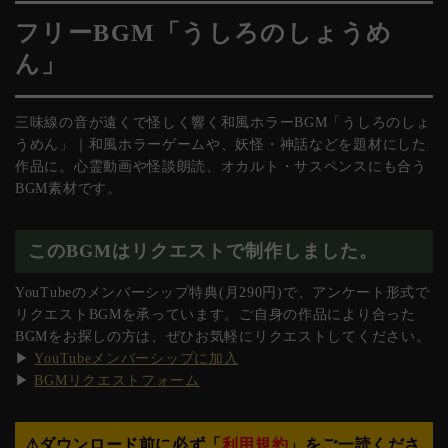
フリーBGM「うしろのしょうめ
ん」
三味線の音が遠くで怪しく響く和風ホラーBGM「うしろのしょ
うめん」｜和風ホラーゲームや、妖怪・神話などを題材にした
作品に。心霊動画や怪談朗読、オカルト・サスペンスにも合う
BGM素材です。
このBGMはリクエストで制作しました。
YouTubeのメンバーシップ特典(月290円)で、アンケート形式で
リクエストBGMを承っています。ご自身の作品により合った
BGMをお探しの方は、ぜひお気軽にリクエストしてください。
▶︎
YouTubeメンバーシップに加入
▶︎
BGMリクエストフォーム
⚠︎ダウンロード前に必ず「
利用規約
」をご一読くださ