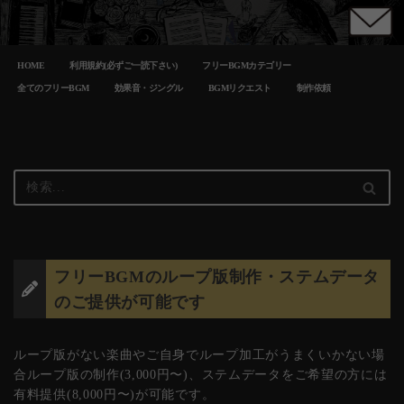
コ
HOME
利用規約(必ずご一読下さい)
フリーBGMカテゴリー
ン
テ
全てのフリーBGM
効果音・ジングル
BGMリクエスト
制作依頼
ン
ツ
へ
ス
キ
ッ
プ
フリーBGMのループ版制作・ステムデータ
のご提供が可能です
ループ版がない楽曲やご自身でループ加工がうまくいかない場
合ループ版の制作(3,000円〜)、ステムデータをご希望の方には
有料提供(8,000円〜)が可能です。