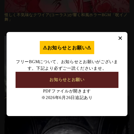
怪しく不気味なクワイア(コーラス)が響く和風ホラーBGM「呪イノ
舞」
×
⚠︎お知らせとお願い⚠︎
フリーBGMについて、お知らせとお願いがございま
す。下記より必ずご一読くださいませ。
お知らせとお願い
PDFファイルが開きます
※2026年6月26日追記あり
ベルの音が不気味に響く暗くミステリアスなBGM「知らない人」