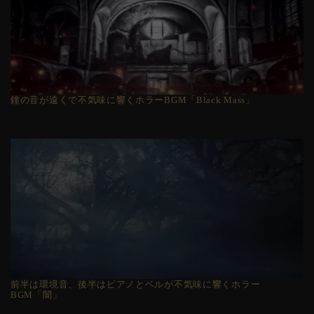
鐘の音が遠くで不気味に響くホラーBGM「Black Mass」
前半は環境音、後半はピアノとベルが不気味に響くホラー
BGM「闇」