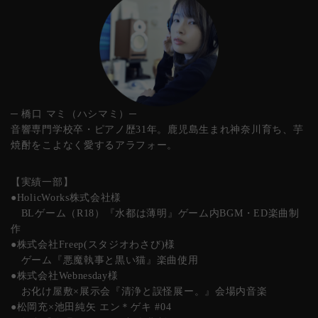
─ 橋口 マミ（ハシマミ）─
音響専門学校卒・ピアノ歴31年。鹿児島生まれ神奈川育ち、芋
焼酎をこよなく愛するアラフォー。
【実績一部】
●HolicWorks株式会社様
BLゲーム（R18）『水都は薄明』ゲーム内BGM・ED楽曲制
作
●株式会社Freep(スタジオわさび)様
ゲーム『悪魔執事と黒い猫』楽曲使用
●株式会社Webnesday様
お化け屋敷×展示会『清浄と誤怪展ー。』会場内音楽
●松岡充×池田純矢 エン＊ゲキ #04