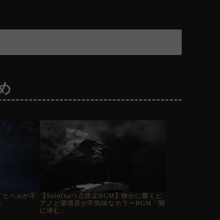
め
ノとベルが不
【SoldOut/1点限定BGM】静かに響くピ
」
アノと環境音が不気味なホラーBGM「闇
に潜む」