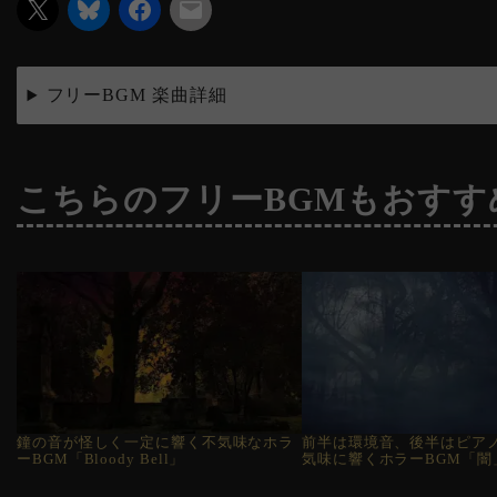
フリーBGM 楽曲詳細
こちらのフリーBGMもおすす
鐘の音が怪しく一定に響く不気味なホラ
前半は環境音、後半はピア
ーBGM「Bloody Bell」
気味に響くホラーBGM「闇