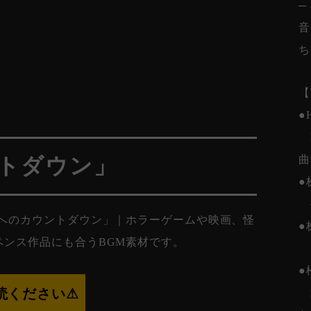
─
音
ち
【
●
B
ントダウン」
曲
●
闇へのカウントダウン」｜ホラーゲームや映画、怪
●
ンス作品にも合うBGM素材です。
お
●
読ください⚠︎