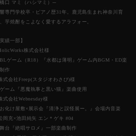
 橋口 マミ（ハシマミ）─
響専門学校卒・ピアノ歴31年。鹿児島生まれ神奈川育
、芋焼酎をこよなく愛するアラフォー。
実績一部】
HolicWorks株式会社様
Lゲーム（R18）『水都は薄明』ゲーム内BGM・ED楽
制作
株式会社Freep(スタジオわさび)様
ゲーム『悪魔執事と黒い猫』楽曲使用
株式会社Webnesday様
化け屋敷×展示会『清浄と誤怪展ー。』会場内音楽
松岡充×池田純矢 エン＊ゲキ #04
舞台『絶唱サロメ』一部楽曲制作