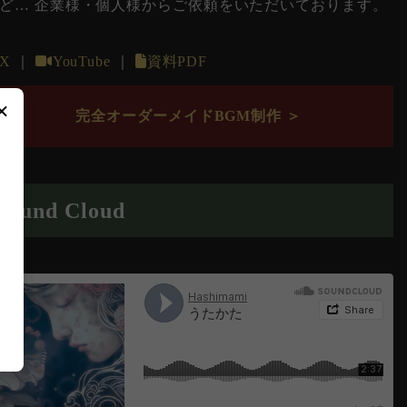
ど… 企業様・個人様からご依頼をいただいております。
X
｜
YouTube
｜
資料PDF
×
完全オーダーメイドBGM制作 ＞
Sound Cloud