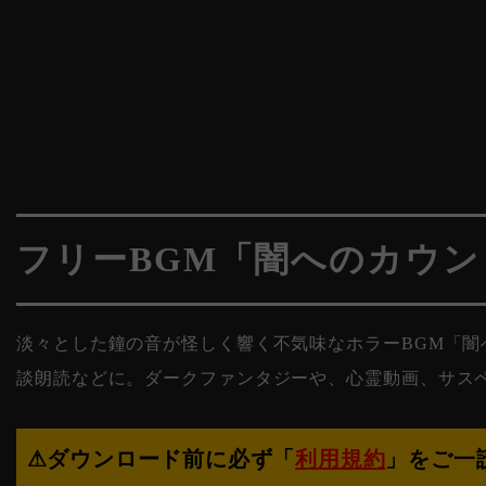
フリーBGM「闇へのカウ
淡々とした鐘の音が怪しく響く不気味なホラーBGM「
談朗読などに。ダークファンタジーや、心霊動画、サスペ
⚠︎ダウンロード前に必ず「
利用規約
」をご一