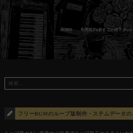
コ
ン
HOME
利用規約(必ずご一読下さい)
テ
ン
ツ
へ
ス
キ
ッ
プ
フリーBGMのループ版制作・ステムデータの