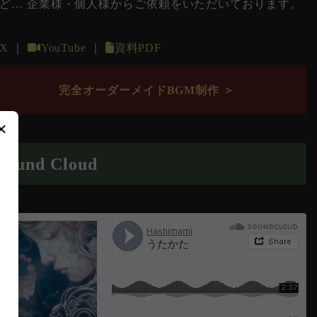
ど… 企業様・個人様からご依頼をいただいております。
X
｜
YouTube
｜
資料PDF
完全オーダーメイドBGM制作 ＞
×
Sound Cloud