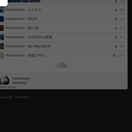
shimami
·
Portfolio