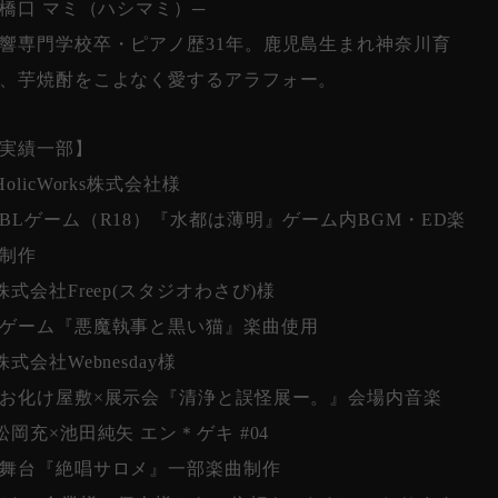
 橋口 マミ（ハシマミ）─
響専門学校卒・ピアノ歴31年。鹿児島生まれ神奈川育
、芋焼酎をこよなく愛するアラフォー。
実績一部】
HolicWorks株式会社様
Lゲーム（R18）『水都は薄明』ゲーム内BGM・ED楽
制作
株式会社Freep(スタジオわさび)様
ゲーム『悪魔執事と黒い猫』楽曲使用
株式会社Webnesday様
化け屋敷×展示会『清浄と誤怪展ー。』会場内音楽
松岡充×池田純矢 エン＊ゲキ #04
舞台『絶唱サロメ』一部楽曲制作