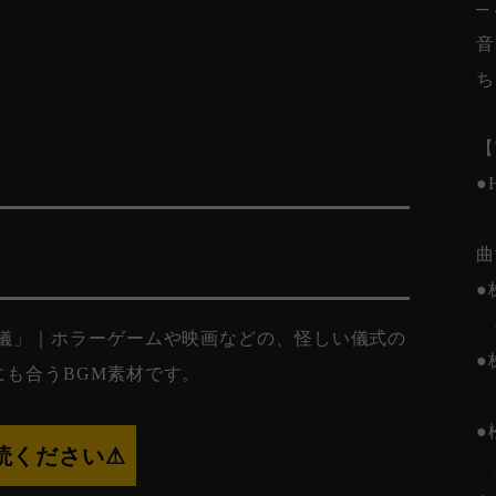
─
音
ち
【
●
B
曲
●
の儀」｜ホラーゲームや映画などの、怪しい儀式の
●
も合うBGM素材です。
お
●
読ください⚠︎