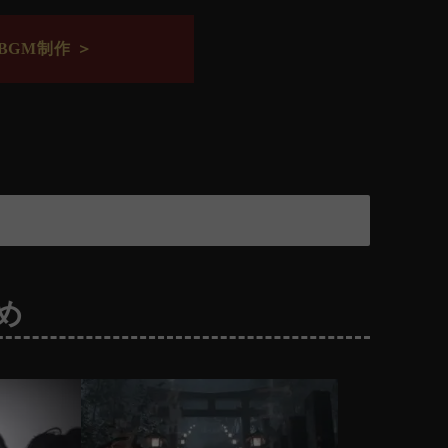
GM制作 ＞
め