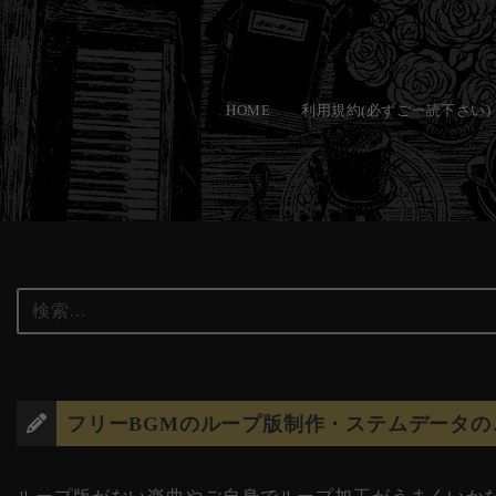
コ
ン
HOME
利用規約(必ずご一読下さい)
テ
ン
ツ
へ
ス
キ
ッ
プ
フリーBGMのループ版制作・ステムデータの