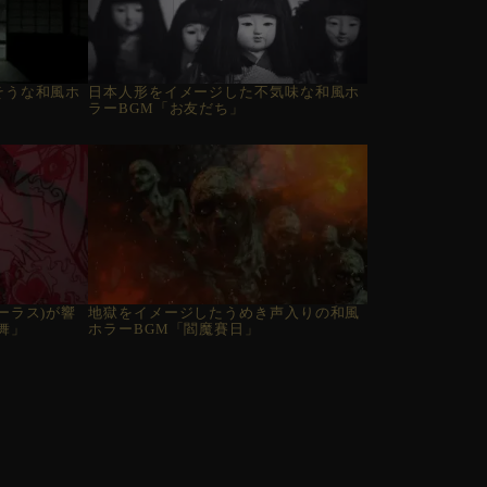
そうな和風ホ
日本人形をイメージした不気味な和風ホ
ラーBGM「お友だち」
ーラス)が響
地獄をイメージしたうめき声入りの和風
舞」
ホラーBGM「閻魔賽日」