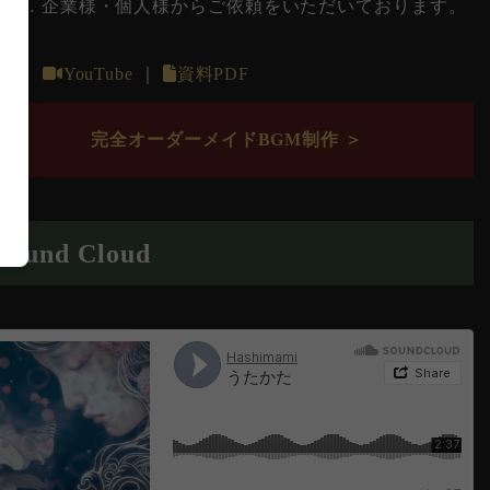
ど… 企業様・個人様からご依頼をいただいております。
X
｜
YouTube
｜
資料PDF
完全オーダーメイドBGM制作 ＞
Sound Cloud