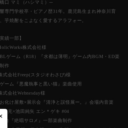
 橋口 マミ（ハシマミ）─
響専門学校卒・ピアノ歴31年。鹿児島生まれ神奈川育
、芋焼酎をこよなく愛するアラフォー。
実績一部】
HolicWorks株式会社様
Lゲーム（R18）『水都は薄明』ゲーム内BGM・ED楽
制作
株式会社Freep(スタジオわさび)様
ゲーム『悪魔執事と黒い猫』楽曲使用
株式会社Webnesday様
化け屋敷×展示会『清浄と誤怪展ー。』会場内音楽
松岡充×池田純矢 エン＊ゲキ #04
×
舞台『絶唱サロメ』一部楽曲制作