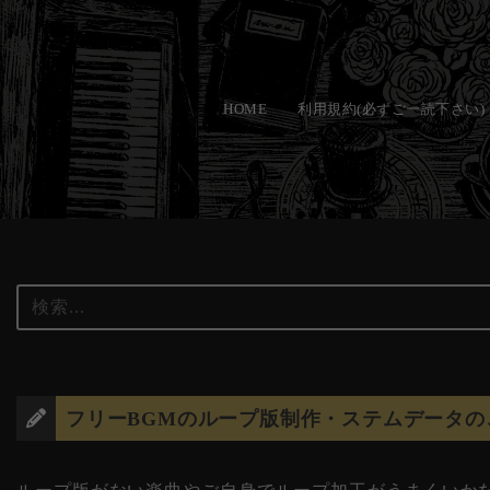
コ
ン
HOME
利用規約(必ずご一読下さい)
テ
ン
ツ
へ
ス
キ
ッ
プ
フリーBGMのループ版制作・ステムデータの