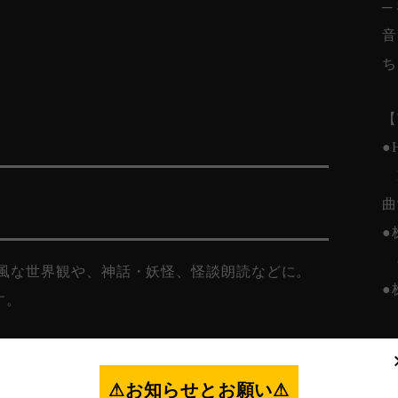
─
音
ち
【
●
B
曲
●
和風な世界観や、神話・妖怪、怪談朗読などに。
●
す。
お
●
読ください⚠︎
⚠︎お知らせとお願い⚠︎