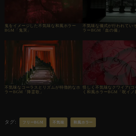
鬼をイメージした不気味な和風ホラー
不気味な儀式が行われてい
BGM「鬼哭」
ラーBGM「血の儀」
不気味なコーラスとリズムが特徴的なホ
怪しく不気味なクワイア(コ
ラーBGM「降霊歌」
く和風ホラーBGM「呪イノ
タグ:
フリーBGM
不気味
和風ホラー