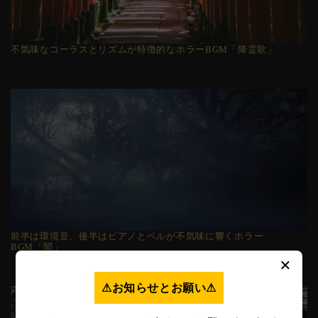
不気味なコーラスとリズムが特徴的なホラーBGM「降霊歌」
前半は環境音、後半はピアノとベルが不気味に響くホラー
BGM「闇」
×
⚠︎お知らせとお願い⚠︎