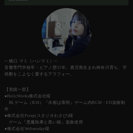
─ 橋口 マミ（ハシマミ）─
音響専門学校卒・ピアノ歴31年。鹿児島生まれ神奈川育ち、芋
焼酎をこよなく愛するアラフォー。
【実績一部】
●HolicWorks株式会社様
BLゲーム（R18）『水都は薄明』ゲーム内BGM・ED楽曲制
作
●株式会社Freep(スタジオわさび)様
ゲーム『悪魔執事と黒い猫』楽曲使用
●株式会社Webnesday様