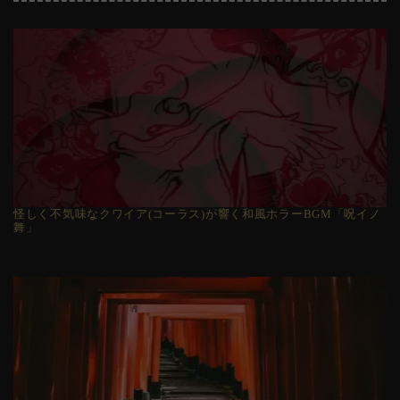
怪しく不気味なクワイア(コーラス)が響く和風ホラーBGM「呪イノ
舞」