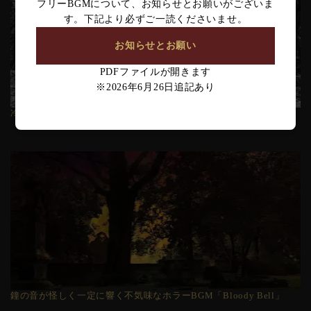
フリーBGMについて、お知らせとお願いがございま
す。下記より必ずご一読くださいませ。
お知らせとお願い
PDFファイルが開きます
※2026年6月26日追記あり
冷たく暗い環境音のみの淡々としたホラーBGM「囁く者」
鐘の音が怪しく一定に響く不気味なホラーBGM「Bloody Bell」