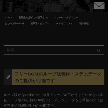
コ
HOME
利用規約(必ずご一読下さい)
フリーBGMカテゴリー
ン
テ
全てのフリーBGM
効果音・ジングル
BGMリクエスト
制作依頼
ン
ツ
へ
ス
キ
ッ
プ
フリーBGMのループ版制作・ステムデータ
のご提供が可能です
ループ版がない楽曲やご自身でループ加工がうまくいかない場
合ループ版の制作(3,000円〜)、ステムデータをご希望の方には
有料提供(8,000円〜)が可能です。