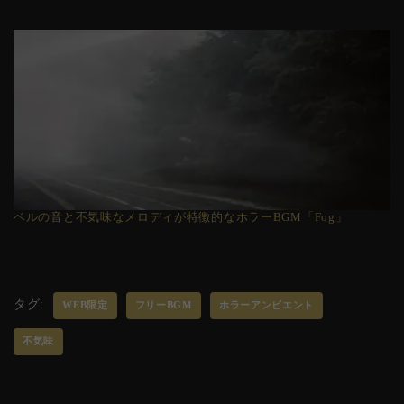
ベルの音と不気味なメロディが特徴的なホラーBGM「Fog」
タグ:
WEB限定
フリーBGM
ホラーアンビエント
不気味