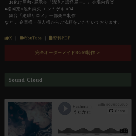
お化け屋敷×展示会『清浄と誤怪展ー。』会場内音楽
●松岡充×池田純矢 エン＊ゲキ #04
舞台『絶唱サロメ』一部楽曲制作
など… 企業様・個人様からご依頼をいただいております。
X
｜
YouTube
｜
資料PDF
完全オーダーメイドBGM制作 ＞
Sound Cloud